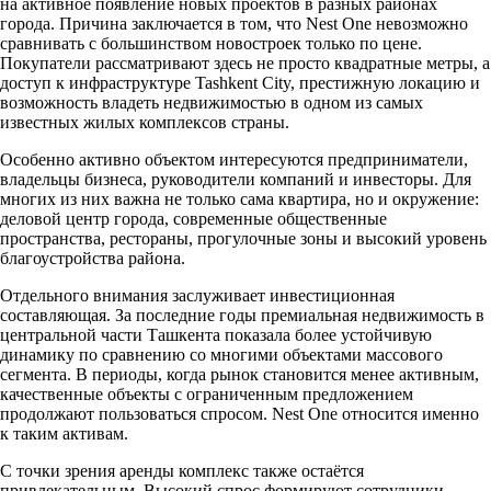
на активное появление новых проектов в разных районах
города. Причина заключается в том, что Nest One невозможно
сравнивать с большинством новостроек только по цене.
Покупатели рассматривают здесь не просто квадратные метры, а
доступ к инфраструктуре Tashkent City, престижную локацию и
возможность владеть недвижимостью в одном из самых
известных жилых комплексов страны.
Особенно активно объектом интересуются предприниматели,
владельцы бизнеса, руководители компаний и инвесторы. Для
многих из них важна не только сама квартира, но и окружение:
деловой центр города, современные общественные
пространства, рестораны, прогулочные зоны и высокий уровень
благоустройства района.
Отдельного внимания заслуживает инвестиционная
составляющая. За последние годы премиальная недвижимость в
центральной части Ташкента показала более устойчивую
динамику по сравнению со многими объектами массового
сегмента. В периоды, когда рынок становится менее активным,
качественные объекты с ограниченным предложением
продолжают пользоваться спросом. Nest One относится именно
к таким активам.
С точки зрения аренды комплекс также остаётся
привлекательным. Высокий спрос формируют сотрудники