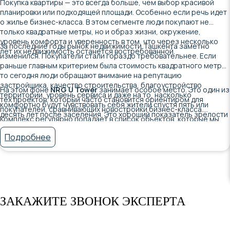
Покупка квартиры — это всегда больше, чем выбор красивой
планировки или подходящей площади. Особенно если речь идет
о жилье бизнес-класса. В этом сегменте люди покупают не
только квадратные метры, но и образ жизни, окружение,
уровень комфорта и уверенность в том, что через несколько
За последние годы рынок недвижимости Ташкента заметно
лет их недвижимость останется востребованной.
изменился. Покупатели стали гораздо требовательнее. Если
раньше главным критерием была стоимость квадратного метра,
то сегодня люди обращают внимание на репутацию
застройщика, качество строительства, благоустройство
На этом фоне
NRG U Tower
занимает особое место. Это один из
территории, уровень сервиса и даже на то, насколько
тех проектов, который часто становится ориентиром для
комфортно будут чувствовать себя жители спустя пять или
покупателей, сравнивающих новостройки бизнес-класса.
десять лет после заселения. Это хороший показатель зрелости
Комплекс регулярно попадает в список объектов, которые мы
рынка. Люди перестали покупать только стены — они выбирают
рекомендуем рассмотреть клиентам, но не потому, что он
среду, в которой будут жить.
Подробнее
подойдет абсолютно всем. Скорее наоборот — у него есть своя
аудитория, и именно поэтому важно понимать, что вы получаете,
выбирая этот проект.
ЗАКАЖИТЕ ЗВОНОК ЭКСПЕРТА